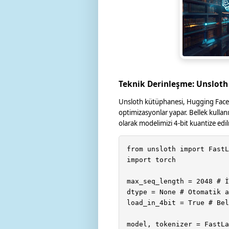
Teknik Derinleşme: Unslot
Unsloth kütüphanesi, Hugging Face 
optimizasyonlar yapar. Bellek kullanım
olarak modelimizi 4-bit kuantize edi
from unsloth import FastL
import torch

max_seq_length = 2048 # İ
dtype = None # Otomatik a
load_in_4bit = True # Bel
model, tokenizer = FastLa