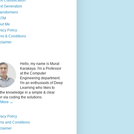
xt Classification
xt Generation
ansformers
STM
out Me
vacy Policy
ms & Conditions
claimer
Hello, my name is Murat
Karakaya. I'm a Professor
at the Computer
Engineering department.
I'm an enthusiasts of Deep
Learning who likes to
the knowledge in a simple & clear
 via coding the solutions.
 More →
vacy Policy
ms and Conditions
claimer