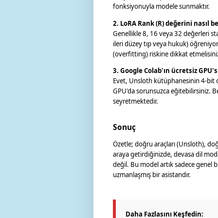
fonksiyonuyla modele sunmaktır.
2. LoRA Rank (R) değerini nasıl b
Genellikle 8, 16 veya 32 değerleri s
ileri düzey tıp veya hukuk) öğreniyor
(overfitting) riskine dikkat etmelisini
3. Google Colab'ın ücretsiz GPU's
Evet, Unsloth kütüphanesinin 4-bit
GPU'da sorunsuzca eğitebilirsiniz. B
seyretmektedir.
Sonuç
Özetle; doğru araçları (Unsloth), doğr
araya getirdiğinizde, devasa dil model
değil. Bu model artık sadece genel 
uzmanlaşmış bir asistandır.
Daha Fazlasını Keşfedin: