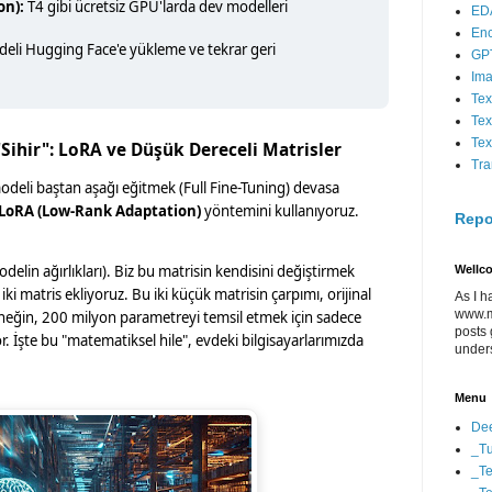
on):
T4 gibi ücretsiz GPU'larda dev modelleri
ED
En
deli Hugging Face'e yükleme ve tekrar geri
GP
Im
Tex
Tex
Tex
"Sihir": LoRA ve Düşük Dereceli Matrisler
Tra
odeli baştan aşağı eğitmek (Full Fine-Tuning) devasa
LoRA (Low-Rank Adaptation)
yöntemini kullanıyoruz.
Repo
delin ağırlıkları). Biz bu matrisin kendisini değiştirmek
Wellc
i matris ekliyoruz. Bu iki küçük matrisin çarpımı, orijinal
As I h
www.m
rneğin, 200 milyon parametreyi temsil etmek için sadece
posts 
 İşte bu "matematiksel hile", evdeki bilgisayarlarımızda
under
Menu
Dee
_Tu
_Te