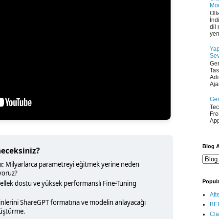
Mod
Oll
İnd
dil
yen
Yap
Sev
Ger
Tas
Adı
Ajan
Gem
Tec
Fre
App
Blog A
eceksiniz?
ı:
Milyarlarca parametreyi eğitmek yerine neden
yoruz?
Popula
ellek dostu ve yüksek performanslı Fine-Tuning
Att
lerini ShareGPT formatına ve modelin anlayacağı
BE
nüştürme.
Cla