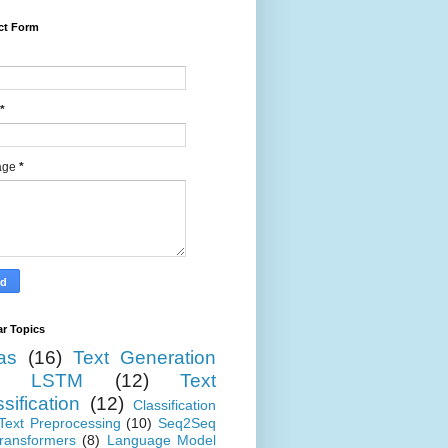
ct Form
*
age
*
r Topics
as
(16)
Text Generation
LSTM
(12)
Text
sification
(12)
Classification
Text Preprocessing
(10)
Seq2Seq
sponse:\n{output}"

ransformers
(8)
Language Model