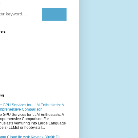
h
wers
ing
e GPU Services for LLM Enthusiasts: A
mprehensive Comparison
e GPU Services for LLM Enthusiasts: A
mprehensive Comparison For
husiasts venturing into Large Language
els (LLMs) or hobbyists l...
ama Cloud ile Açık Kaynak Büyük Dil