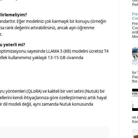
Güv
Reh
elirlemeliyim?
Fre
Co
tandarttır. Eğer modeliniz çok karmaşık bir konuyu (örneğin
Fre
sa rank değerini artırabilirsiniz, ancak aşırı öğrenme
Co
ent
z.
Mod
u yeterli mi?
 optimizasyonu sayesinde LLAMA 3 (8B) modelini ücretsiz T4
ellek kullanımımız yaklaşık 13-15 GB civarında
for
Pad
the
u yöntemleri (QLoRA) ve kaliteli bir veri setini (Nutuk) bir
lerini kendi ihtiyaçlarınıza göre özelleştirmeniz artık hayal
bir dil modeli değil, aynı zamanda Nutuk konusunda
ve 
Kar