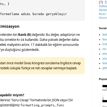
(7)
E
ts, }

Activ
Gener
formatlama adımı burada gerçekleşir
Binary
Neural
timizasyon
Social
relerden biri
Rank (R)
değeridir. Bu değer, adaptörün ne
twit
z bu örnekte
kullandık. Daha yüksek değerler daha
fac
R=16
ins
lek maliyetini artırır. 17 dakikalık bir eğitim sonucunda
rss
2'ye düştüğünü gözlemledik.
ema
you
an önce model Sivas Kongresi sorularına İngilizce cevap
lin
imizdeki üslupla Türkçe ve net cevaplar vermeye başladı.
git
Popul
yapabilir miyim?
ilerinizi "Soru-Cevap" formatında bir JSON veya CSV
gösterdiğimiz
formatting_prompts_func