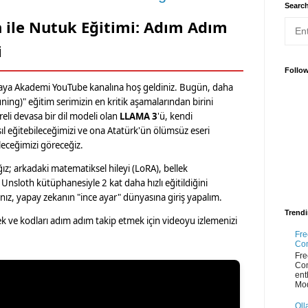
Searc
 ile Nutuk Eğitimi: Adım Adım
i
Follo
aya Akademi YouTube kanalına hoş geldiniz. Bugün, daha
ning)" eğitim serimizin en kritik aşamalarından birini
eli devasa bir dil modeli olan
LLAMA 3
'ü, kendi
sıl eğitebileceğimizi ve ona Atatürk'ün ölümsüz eseri
leceğimizi göreceğiz.
; arkadaki matematiksel hileyi (LoRA), bellek
sloth kütüphanesiyle 2 kat daha hızlı eğitildiğini
nız, yapay zekanın "ince ayar" dünyasına giriş yapalım.
Trend
ve kodları adım adım takip etmek için videoyu izlemenizi
Fre
Co
Fre
Co
ent
Mod
Oll