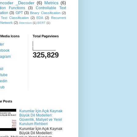
ncoder _Decoder
(6)
Metrics
(6)
ation Functions
(3)
Controllable Text
ation
(3)
GPT
(3)
Binary Classification
(2)
 Text Classification
(2)
EDA
(2)
Recurrent
 Network
(2)
Attention
(1)
BERT
(1)
 Media Icons
Total Pageviews
ter
ebook
325,829
tagram
il
tube
kedin
hub
ar Posts
Kurumlar İçin Açık Kaynak
Büyük Dil Modelleri:
Güvenlik, Maliyet ve Yerel
Kurulum Rehberi
Kurumlar İçin Açık Kaynak
Büyük Dil Modelleri: