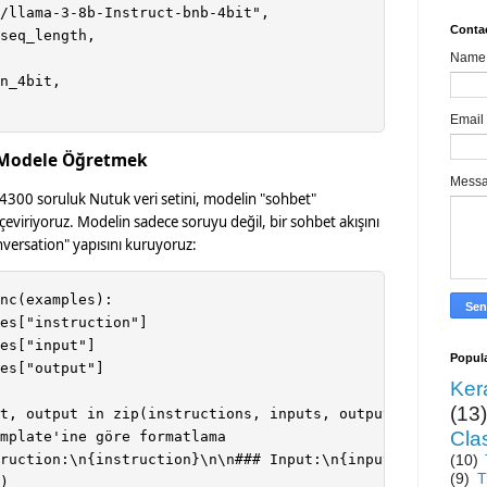
/llama-3-8b-Instruct-bnb-4bit",

Conta
seq_length,

Name
n_4bit,

Email
u Modele Öğretmek
Mess
 4300 soruluk Nutuk veri setini, modelin "sohbet"
eviriyoruz. Modelin sadece soruyu değil, bir sohbet akışını
onversation" yapısını kuruyoruz:
nc(examples):

es["instruction"]

es["input"]

Popula
es["output"]

Ker
(13)
t, output in zip(instructions, inputs, outputs):

Clas
mplate'ine göre formatlama

(10)
ruction:\n{instruction}\n\n### Input:\n{input}\n\n### Re
(9)
T
)
