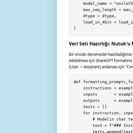
    model_name = "unsloth
    max_seq_length = max_
    dtype = dtype,

    load_in_4bit = load_i
)
Veri Seti Hazırlığı: Nutuk'
Bir önceki dersimizde hazırladığımız
edebilmesi için ShareGPT formatına ç
(User -> Assistant) anlaması için "C
def formatting_prompts_fu
    instructions = exampl
    inputs       = exampl
    outputs      = exampl
    texts = []

    for instruction, inpu
        # Modelin chat te
        text = f"### Inst
        texts.append(text