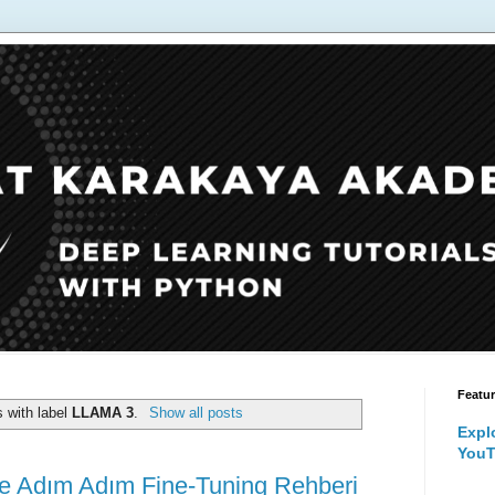
Featu
 with label
LLAMA 3
.
Show all posts
Expl
YouT
le Adım Adım Fine-Tuning Rehberi