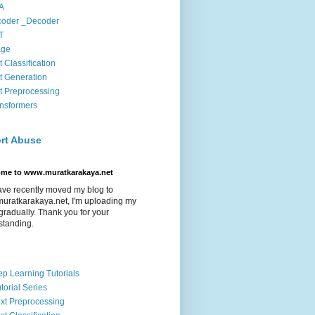
A
coder _Decoder
T
age
t Classification
t Generation
t Preprocessing
nsformers
rt Abuse
ome to www.muratkarakaya.net
ave recently moved my blog to
uratkarakaya.net, I'm uploading my
gradually. Thank you for your
standing.
p Learning Tutorials
torial Series
xt Preprocessing