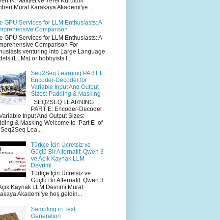
enlik, Maliyet ve Yerel Kurulum
beri Murat Karakaya Akademi'ye ...
e GPU Services for LLM Enthusiasts: A
mprehensive Comparison
e GPU Services for LLM Enthusiasts: A
mprehensive Comparison For
husiasts venturing into Large Language
els (LLMs) or hobbyists l...
Seq2Seq Learning PART E:
Encoder-Decoder for
Variable Input And Output
Sizes: Padding & Masking
SEQ2SEQ LEARNING
PART E: Encoder-Decoder
 Variable Input And Output Sizes:
ding & Masking Welcome to Part E of
 Seq2Seq Lea...
Türkçe İçin Ücretsiz ve
Güçlü Bir Alternatif: Qwen 3
ve Açık Kaynak LLM
Devrimi
Türkçe İçin Ücretsiz ve
Güçlü Bir Alternatif: Qwen 3
Açık Kaynak LLM Devrimi Murat
akaya Akademi'ye hoş geldin...
Sampling in Text
Generation