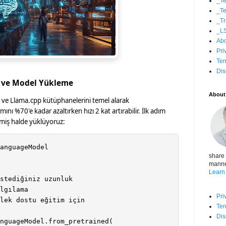
_Te
_Te
_Tr
_L
Ab
Pri
Ter
Dis
h ve Model Yükleme
About
ve Llama.cpp kütüphanelerini temel alarak
ını %70'e kadar azaltırken hızı 2 kat artırabilir. İlk adım
lmiş halde yüklüyoruz:
anguageModel

share 
manner
Learn
stediğiniz uzunluk

lgılama

Pri
lek dostu eğitim için

Ter
Dis
nguageModel.from_pretrained(
