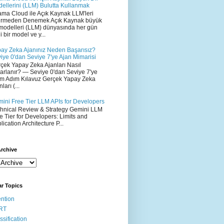
ellerini (LLM) Bulutta Kullanmak
ama Cloud ile Açık Kaynak LLM'leri
irmeden Denemek Açık Kaynak büyük
 modelleri (LLM) dünyasında her gün
i bir model ve y...
ay Zeka Ajanınız Neden Başarısız?
iye 0'dan Seviye 7'ye Ajan Mimarisi
çek Yapay Zeka Ajanları Nasıl
arlanır? — Seviye 0'dan Seviye 7'ye
m Adım Kılavuz Gerçek Yapay Zeka
ları (...
ini Free Tier LLM APIs for Developers
hnical Review & Strategy Gemini LLM
e Tier for Developers: Limits and
lication Architecture P...
rchive
r Topics
ention
RT
ssification