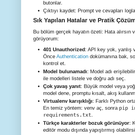
butonlar.
Çıktıyı kaydet: Prompt ve cevapları logla
Sık Yapılan Hatalar ve Pratik Çözü
Bu bölüm gerçek hayatın özeti: Hata alırsın v
görüyorum:
401 Unauthorized
: API key yok, yanlış 
Önce
Authentication
dokümanına bak, son
kontrol et.
Model bulunamadı
: Model adı erişilebili
ile modelleri listele ve doğru adı seç.
Çok yavaş yanıt
: Büyük model veya yoğu
model dene, promptu kısalt, akış kullan
Virtualenv karışıklığı
: Farklı Python or
pip i
En temiz yöntem: venv aç, sonra
requirements.txt
.
Türkçe karakterler bozuk görünüyor
: 
editör modu dışında yapıştırmış olabilir