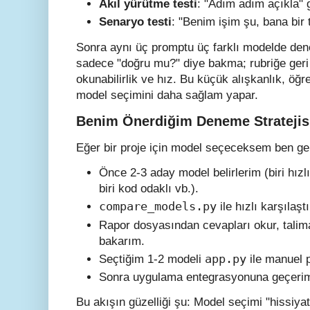
Akıl yürütme testi
: "Adım adım açıkla" g
Senaryo testi
: "Benim işim şu, bana bir t
Sonra aynı üç promptu üç farklı modelde den
sadece "doğru mu?" diye bakma; rubriğe geri dö
okunabilirlik ve hız. Bu küçük alışkanlık, öğr
model seçimini daha sağlam yapar.
Benim Önerdiğim Deneme Stratejis
Eğer bir proje için model seçeceksem ben gen
Önce 2-3 aday model belirlerim (biri hızlı/
biri kod odaklı vb.).
compare_models.py
ile hızlı karşılaş
Rapor dosyasından cevapları okur, talimat
bakarım.
app.py
Seçtiğim 1-2 modeli
ile manuel 
Sonra uygulama entegrasyonuna geçerim (
Bu akışın güzelliği şu: Model seçimi "hissiyat