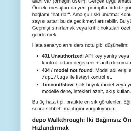
user
alanı var (örneğin
). Gerçek uygulamada
Önceki mesajları da yeni promptla birlikte g
bağlamı "hatırlar". Ama şu riski unutma: Kon
sayısı artar; bu da gecikmeyi artırabilir. Bu 
Geçmişi sınırlamak veya kritik noktaları özet
göndermek.
Hata senaryolarını ders notu gibi düşünelim:
401 Unauthorized
: API key yanlış veya 
kontrol: ortam değişkeni + auth doküman
404 / model not found
: Model adı erişile
/api/tags
ile listeyi kontrol et.
Timeout/slow
: Çok büyük model veya y
modelle dene, istekleri azalt, akış kullan.
Bu üç hata tipi, pratikte en sık görülenler. Eğ
sonra sohbet" mantığını vurguluyorum.
depo Walkthrough: İki Bağımsız Ö
Hızlandırmak