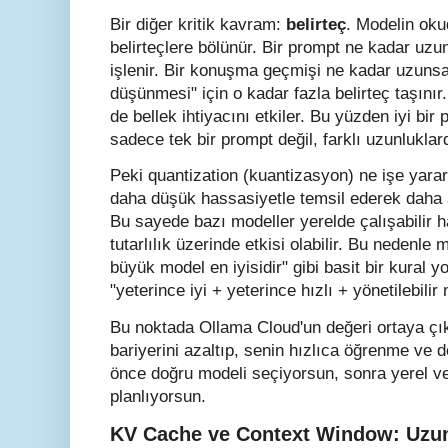
Bir diğer kritik kavram:
belirteç
. Modelin oku
belirteçlere bölünür. Bir prompt ne kadar uzun
işlenir. Bir konuşma geçmişi ne kadar uzunsa
düşünmesi" için o kadar fazla belirteç taşın
de bellek ihtiyacını etkiler. Bu yüzden iyi bir 
sadece tek bir prompt değil, farklı uzunlukl
Peki quantization (kuantizasyon) ne işe yara
daha düşük hassasiyetle temsil ederek daha a
Bu sayede bazı modeller yerelde çalışabilir h
tutarlılık üzerinde etkisi olabilir. Bu nedenl
büyük model en iyisidir" gibi basit bir kural 
"yeterince iyi + yeterince hızlı + yönetilebilir
Bu noktada Ollama Cloud'un değeri ortaya çı
bariyerini azaltıp, senin hızlıca öğrenme ve
önce doğru modeli seçiyorsun, sonra yerel vey
planlıyorsun.
KV Cache ve Context Window: Uzu