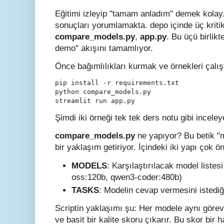
Eğitimi izleyip "tamam anladım" demek kolay. A
sonuçları yorumlamakta. depo içinde üç kriti
compare_models.py
,
app.py
. Bu üçü birlik
demo" akışını tamamlıyor.
Önce bağımlılıkları kurmak ve örnekleri çalış
pip install -r requirements.txt

python compare_models.py

streamlit run app.py
Şimdi iki örneği tek tek ders notu gibi inceley
compare_models.py
ne yapıyor? Bu betik "m
bir yaklaşım getiriyor. İçindeki iki yapı çok ö
MODELS
: Karşılaştırılacak model listesi
oss:120b, qwen3-coder:480b)
TASKS
: Modelin cevap vermesini istediğ
Scriptin yaklaşımı şu: Her modele aynı görevle
ve basit bir kalite skoru çıkarır. Bu skor bir 