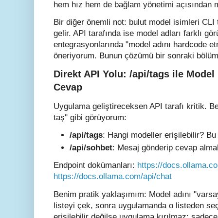
hem hız hem de bağlam yönetimi açısından mo
Bir diğer önemli not: bulut model isimleri CL
gelir. API tarafında ise model adları farklı gö
entegrasyonlarında "model adını hardcode et
öneriyorum. Bunun çözümü bir sonraki bölü
Direkt API Yolu: /api/tags ile Model 
Cevap
Uygulama geliştireceksen API tarafı kritik. Be
taş" gibi görüyorum:
/api/tags
: Hangi modeller erişilebilir? B
/api/sohbet
: Mesaj gönderip cevap alma
Endpoint dokümanları:
https://docs.ollama.c
https://docs.ollama.com/api/chat
Benim pratik yaklaşımım: Model adını "var
listeyi çek, sonra uygulamanda o listeden se
erişilebilir değilse uygulama kırılmaz; sade