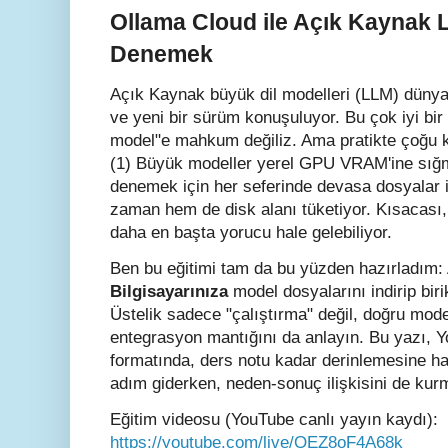
Ollama Cloud ile Açık Kaynak 
Denemek
Açık Kaynak büyük dil modelleri (LLM) dünya
ve yeni bir sürüm konuşuluyor. Bu çok iyi bir 
model"e mahkum değiliz. Ama pratikte çoğu kiş
(1) Büyük modeller yerel GPU VRAM'ine sığmı
denemek için her seferinde devasa dosyalar
zaman hem de disk alanı tüketiyor. Kısacas
daha en başta yorucu hale gelebiliyor.
Ben bu eğitimi tam da bu yüzden hazırladım:
Bilgisayarınıza
model dosyalarını indirip biri
Üstelik sadece "çalıştırma" değil, doğru mo
entegrasyon mantığını da anlayın. Bu yazı, Y
formatında, ders notu kadar derinlemesine h
adım giderken, neden-sonuç ilişkisini de ku
Eğitim videosu (YouTube canlı yayın kaydı):
https://youtube.com/live/QEZ8oF4A68k