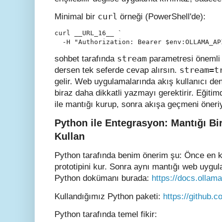
curl
Minimal bir
örneği (PowerShell'de):
curl __URL_16__ `

  -H "Authorization: Bearer $env:OLLAMA_AP
stream
sohbet tarafında
parametresi önemli
stream=t
dersen tek seferde cevap alırsın.
gelir. Web uygulamalarında akış kullanıcı den
biraz daha dikkatli yazmayı gerektirir. Eğit
ile mantığı kurup, sonra akışa geçmeni öner
Python ile Entegrasyon: Mantığı Bi
Kullan
Python tarafında benim önerim şu: Önce en k
prototipini kur. Sonra aynı mantığı web uygu
Python dokümanı burada:
https://docs.ollam
Kullandığımız Python paketi:
https://github.
Python tarafında temel fikir: