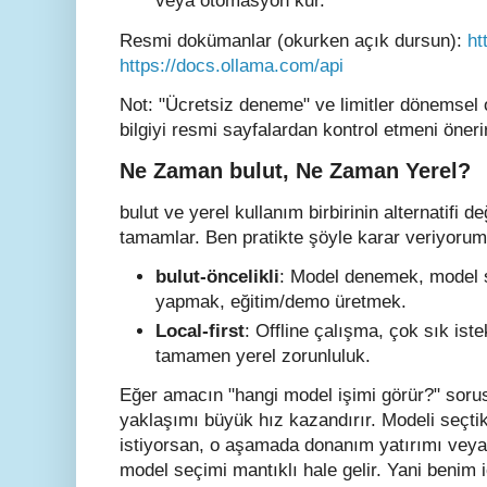
veya otomasyon kur.
Resmi dokümanlar (okurken açık dursun):
ht
https://docs.ollama.com/api
Not: "Ücretsiz deneme" ve limitler dönemsel o
bilgiyi resmi sayfalardan kontrol etmeni öneri
Ne Zaman bulut, Ne Zaman Yerel?
bulut ve yerel kullanım birbirinin alternatifi d
tamamlar. Ben pratikte şöyle karar veriyorum
bulut-öncelikli
: Model denemek, model s
yapmak, eğitim/demo üretmek.
Local-first
: Offline çalışma, çok sık iste
tamamen yerel zorunluluk.
Eğer amacın "hangi model işimi görür?" sor
yaklaşımı büyük hız kazandırır. Modeli seçt
istiyorsan, o aşamada donanım yatırımı veya
model seçimi mantıklı hale gelir. Yani benim 