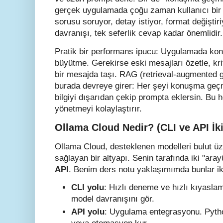
gerçek uygulamada çoğu zaman kullanıcı bir 
sorusu soruyor, detay istiyor, format değiştir
davranışı, tek seferlik cevap kadar önemlidir.
Pratik bir performans ipucu: Uygulamada kon
büyütme. Gerekirse eski mesajları özetle, kri
bir mesajda taşı. RAG (retrieval-augmented ge
burada devreye girer: Her şeyi konuşma geçmi
bilgiyi dışarıdan çekip prompta eklersin. Bu
yönetmeyi kolaylaştırır.
Ollama Cloud Nedir? (CLI ve API İki
Ollama Cloud, desteklenen modelleri bulut üz
sağlayan bir altyapı. Senin tarafında iki "ara
API
. Benim ders notu yaklaşımımda bunlar iki
CLI yolu
: Hızlı deneme ve hızlı kıyasla
model davranışını gör.
API yolu
: Uygulama entegrasyonu. Pytho