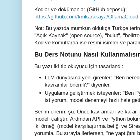
Kodlar ve dokümanlar (GitHub deposu):
https://github.com/kmkarakaya/OllamaCloud
Not: Bu yazıda mümkün oldukça Türkçe terim
"Açık Kaynak" (open source), "bulut", "belirteç
Kod ve komutlarda ise resmi isimler ve param
Bu Ders Notunu Nasıl Kullanmalısı
Bu yazı iki tip okuyucu için tasarlandı:
LLM dünyasına yeni girenler: "Ben nere
kavramlar önemli?" diyenler.
Uygulama geliştirmek isteyenler: "Ben P
istiyorum, model denemeyi hızlı hale geti
Benim önerim şu: Önce kavramları ve karar ma
modeli çalıştır. Ardından API ve Python böl
iki örneği (model karşılaştırma betiği ve Stre
yorumla. Bu sırayla ilerlersen, "ne yaptığını b