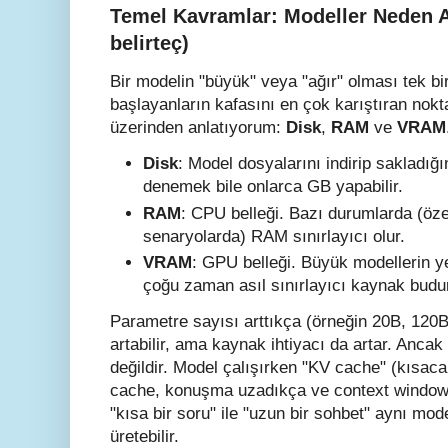
Temel Kavramlar: Modeller Neden 
belirteç)
Bir modelin "büyük" veya "ağır" olması tek bir
başlayanların kafasını en çok karıştıran nok
üzerinden anlatıyorum:
Disk
,
RAM
ve
VRAM
Disk
: Model dosyalarını indirip sakladığ
denemek bile onlarca GB yapabilir.
RAM
: CPU belleği. Bazı durumlarda (öze
senaryolarda) RAM sınırlayıcı olur.
VRAM
: GPU belleği. Büyük modellerin y
çoğu zaman asıl sınırlayıcı kaynak budu
Parametre sayısı arttıkça (örneğin 20B, 120B
artabilir, ama kaynak ihtiyacı da artar. Anca
değildir. Model çalışırken "KV cache" (kısaca
cache, konuşma uzadıkça ve context window
"kısa bir soru" ile "uzun bir sohbet" aynı mod
üretebilir.