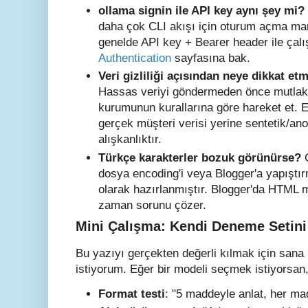
ollama signin ile API key aynı şey mi?
daha çok CLI akışı için oturum açma mant
genelde API key + Bearer header ile çalış
Authentication
sayfasına bak.
Veri gizliliği açısından neye dikkat et
Hassas veriyi göndermeden önce mutlaka 
kurumunun kurallarına göre hareket et. 
gerçek müşteri verisi yerine sentetik/ano
alışkanlıktır.
Türkçe karakterler bozuk görünürse?
G
dosya encoding'i veya Blogger'a yapışt
olarak hazırlanmıştır. Blogger'da HTML
zaman sorunu çözer.
Mini Çalışma: Kendi Deneme Setini
Bu yazıyı gerçekten değerli kılmak için sana
istiyorum. Eğer bir modeli seçmek istiyorsan,
Format testi
: "5 maddeyle anlat, her ma