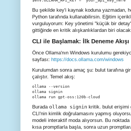
$env:OLLAMA_API_KEY = "your_api_key_here"
Bu şekilde key'i kaynak koduna yazmadan, h
Python tarafında kullanabilirsin. Eğitim içerik
vurguluyorum: Key yönetimi "küçük bir detay" 
gittiğinde en kritik alışkanlıklardan biri olacak
CLI ile Başlamak: İlk Deneme Akış
Önce Ollama'nın Windows kurulumu gerekiy
sayfası:
https://docs.ollama.com/windows
Kurulumdan sonra amaç şu: bulut tarafına gir
çalıştır. Temel akış:
ollama --version

ollama signin

ollama run gpt-oss:120b-cloud
ollama signin
Burada
kritik. bulut erişimi
CLI'nin kimlik doğrulamasını yapmış oluyors
modeli interaktif moda alıyorsun. Bu noktada 
kısa promptlarla başla, sonra uzun promptla