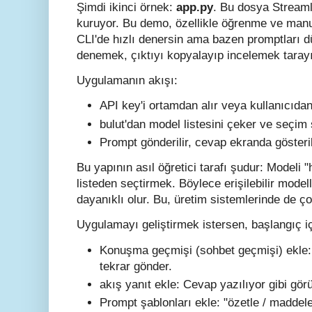
Şimdi ikinci örnek:
app.py
. Bu dosya Streamli
kuruyor. Bu demo, özellikle öğrenme ve manue
CLI'de hızlı denersin ama bazen promptları d
denemek, çıktıyı kopyalayıp incelemek tarayı
Uygulamanın akışı:
API key'i ortamdan alır veya kullanıcıdan 
bulut'dan model listesini çeker ve seçim 
Prompt gönderilir, cevap ekranda gösteril
Bu yapının asıl öğretici tarafı şudur: Modeli
listeden seçtirmek. Böylece erişilebilir mode
dayanıklı olur. Bu, üretim sistemlerinde de çok
Uygulamayı geliştirmek istersen, başlangıç içi
Konuşma geçmişi (sohbet geçmişi) ekle:
tekrar gönder.
akış yanıt ekle: Cevap yazılıyor gibi gör
Prompt şablonları ekle: "özetle / maddele