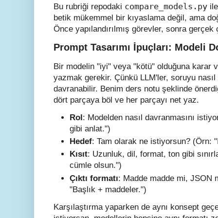
compare_models.py
Bu rubriği repodaki
il
betik mükemmel bir kıyaslama değil, ama doğ
Önce yapılandırılmış görevler, sonra gerçek ç
Prompt Tasarımı İpuçları: Modeli 
Bir modelin "iyi" veya "kötü" olduğuna karar
yazmak gerekir. Çünkü LLM'ler, soruyu nasıl 
davranabilir. Benim ders notu şeklinde önerd
dört parçaya böl ve her parçayı net yaz.
Rol
: Modelden nasıl davranmasını istiyo
gibi anlat.")
Hedef
: Tam olarak ne istiyorsun? (Örn: 
Kısıt
: Uzunluk, dil, format, ton gibi sını
cümle olsun.")
Çıktı formatı
: Madde madde mi, JSON m
"Başlık + maddeler.")
Karşılaştırma yaparken de aynı konsept geçer