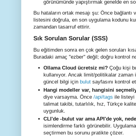
görünümünde yapıştırmak genelde en so
Bu hataların ortak mesajı şu: Önce bağlantı 
listesini doğrula, en son uygulama kodunu kur
zamandan tasarruf ettirir.
Sık Sorulan Sorular (SSS)
Bu eğitimden sonra en çok gelen soruları kı
Buradaki amaç "ezber" değil; doğru kontrol n
Ollama Cloud ücretsiz mi?
Çoğu kişi bu
kullanıyor. Ancak limit/politikalar zaman 
güncel bilgi için
bulut
sayfasını kontrol et
Hangi modeller var, hangisini seçmel
diye varsayma. Önce
/api/tags
ile listey
talimat takibi, tutarlılık, hız, Türkçe kal
uygunluk.
CLI'de -bulut var ama API'de yok, ned
isimlendirme farklı görünebilir. Uygulama
seçtirmen bu sorunu pratikte çözer.