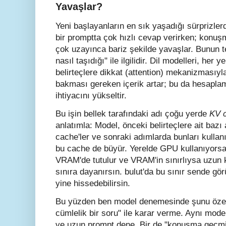
Yavaşlar?
Yeni başlayanların en sık yaşadığı sürprizler
bir promptta çok hızlı cevap verirken; konu
çok uzayınca bariz şekilde yavaşlar. Bunun 
nasıl taşıdığı" ile ilgilidir. Dil modelleri, her 
belirteçlere dikkat (attention) mekanizması
bakması gereken içerik artar; bu da hesaplam
ihtiyacını yükseltir.
Bu işin bellek tarafındaki adı çoğu yerde
KV 
anlatımla: Model, önceki belirteçlere ait bazı a
cache'ler ve sonraki adımlarda bunları kulla
bu cache de büyür. Yerelde GPU kullanıyor
VRAM'de tutulur ve VRAM'in sınırlıysa uzun
sınıra dayanırsın. bulut'da bu sınır sende g
yine hissedebilirsin.
Bu yüzden ben model denemesinde şunu özell
cümlelik bir soru" ile karar verme. Aynı mod
ve uzun prompt dene. Bir de "konuşma geçm