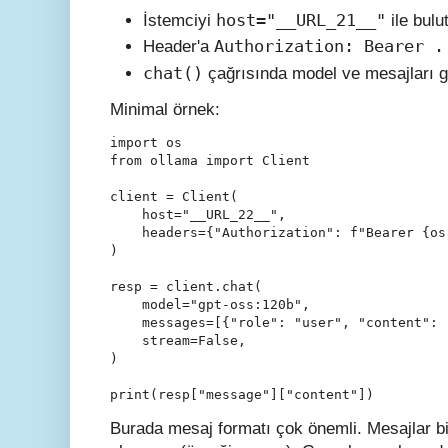
host="__URL_21__"
İstemciyi
ile bulu
Authorization: Bearer .
Header'a
chat()
çağrısında model ve mesajları 
Minimal örnek:
import os

from ollama import Client

client = Client(

    host="__URL_22__",

    headers={"Authorization": f"Bearer {os
)

resp = client.chat(

    model="gpt-oss:120b",

    messages=[{"role": "user", "content": 
    stream=False,

)

print(resp["message"]["content"])
Burada mesaj formatı çok önemli. Mesajlar bi