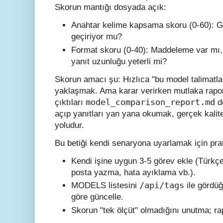
Skorun mantığı dosyada açık:
Anahtar kelime kapsama skoru (0-60): Gör
geçiriyor mu?
Format skoru (0-40): Maddeleme var mı, 
yanıt uzunluğu yeterli mi?
Skorun amacı şu: Hızlıca "bu model talimatla
yaklaşmak. Ama karar verirken mutlaka rapo
model_comparison_report.md
çıktıları
d
açıp yanıtları yan yana okumak, gerçek kalite
yoludur.
Bu betiği kendi senaryona uyarlamak için prat
Kendi işine uygun 3-5 görev ekle (Türkçe
posta yazma, hata ayıklama vb.).
/api/tags
MODELS listesini
ile gördüğ
göre güncelle.
Skorun "tek ölçüt" olmadığını unutma; r